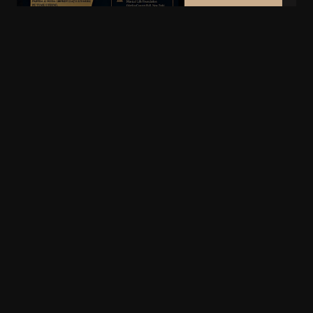
Vezi detalii
THE TIME OF
MY LIFE
CONCERT
SIMFONIC
Vezi video