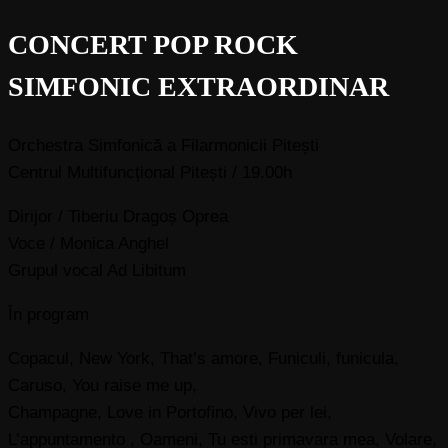
CONCERT POP ROCK
SIMFONIC EXTRAORDINAR
Orchestra Simfonică a Filarmonicii Pitești
Centrul Multifuncțional Pitești / 19.00h
Dirijor / Tiberiu Dragoș Oprea
Voce / Monica Anghel
Grupul vocal Ad Libitum
În program
Copacul, New York, That’s amore, Funiculi, funicula,
Caruso, You raise me up,
Champagne, Love in Portofino, Vivo per lei,
L’appuntamento , Oameni, Tu esti primavara mea, Volare,