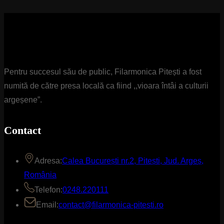
Pentru succesul său de public, Filarmonica Pitești a fost
numită de către presa locală ca fiind ,,vioara întâi a culturii
argeșene”.
Contact
Adresa:
Calea București nr.2, Pitești, Jud. Argeș,
România
Telefon:
0248.220111
Email:
contact@filarmonica-pitesti.ro